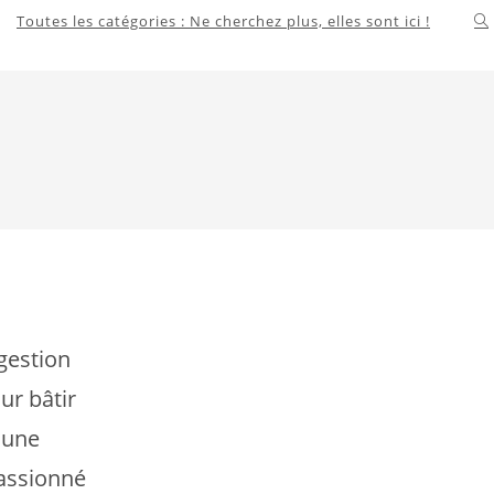
Toutes les catégories : Ne cherchez plus, elles sont ici !
To
we
se
 gestion
r bâtir
 une
passionné