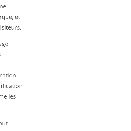
une
rque, et
siteurs.
age
s
ration
ification
me les
out