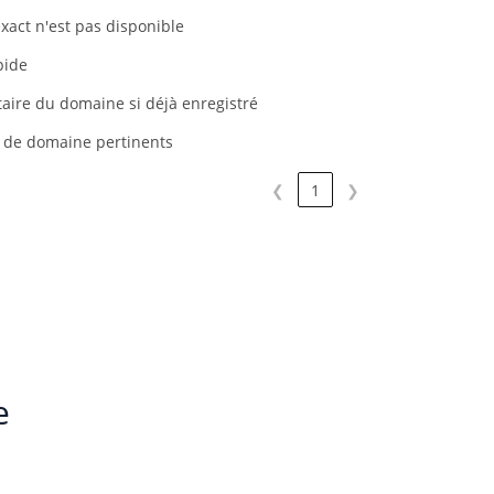
xact n'est pas disponible
pide
étaire du domaine si déjà enregistré
s de domaine pertinents
❮
1
❯
e