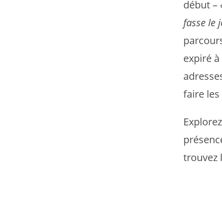
début –
fasse le j
parcour
expiré à
adresses
faire le
Explorez
présence
trouvez 