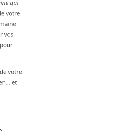
ine qui
e votre
omaine
er vos
 pour
 de votre
ien… et
e