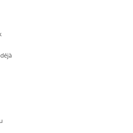
k
 déjà
u