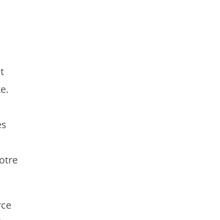
t
e.
es
otre
rce