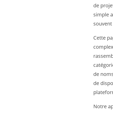
de proje
simple a
souvent 
Cette pa
complexe
rassembl
catégori
de noms 
de dispo
platefor
Notre ap