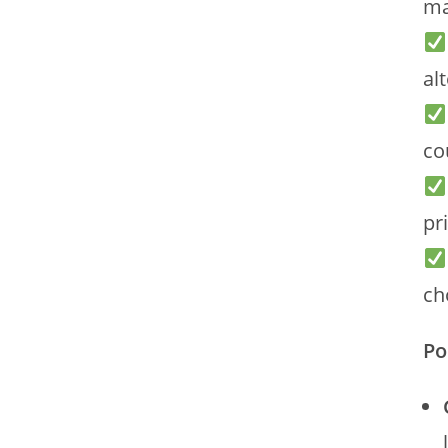
ma
al
co
pr
ch
Po