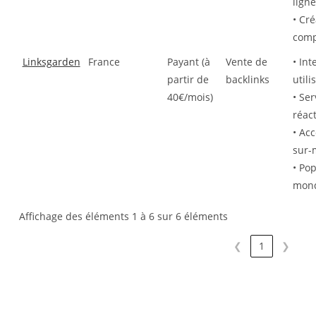
ligne
• Cr
comp
Linksgarden
France
Payant (à
Vente de
• Int
partir de
backlinks
utili
40€/mois)
• Ser
réact
• Ac
sur-
• Pop
mond
Affichage des éléments 1 à 6 sur 6 éléments
❮
1
❯