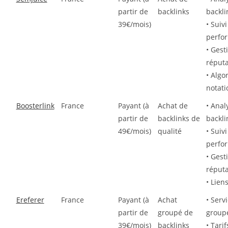
partir de
backlinks
backli
39€/mois)
• Suivi
perfo
• Gest
réputa
• Algo
notati
Boosterlink
France
Payant (à
Achat de
• Anal
partir de
backlinks de
backli
49€/mois)
qualité
• Suivi
perfo
• Gest
réputa
• Lien
Ereferer
France
Payant (à
Achat
• Serv
partir de
groupé de
group
39€/mois)
backlinks
• Tari