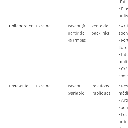
d’aff
• Plu
utili
Collaborator
Ukraine
Payant (à
Vente de
• Art
partir de
backlinks
spon
49$/mois)
• Fo
Europ
• Int
mult
• Cr
comp
PrNews.io
Ukraine
Payant
Relations
• Ré
(variable)
Publiques
médi
• Art
spon
• Foc
publ