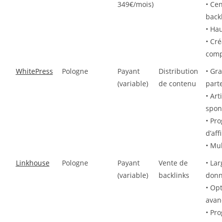
349€/mois)
• Cen
back
• Hau
• Cr
comp
WhitePress
Pologne
Payant
Distribution
• Gr
(variable)
de contenu
part
• Art
spon
• Pr
d’aff
• Mul
Linkhouse
Pologne
Payant
Vente de
• La
(variable)
backlinks
donn
• Opt
avan
• Pr