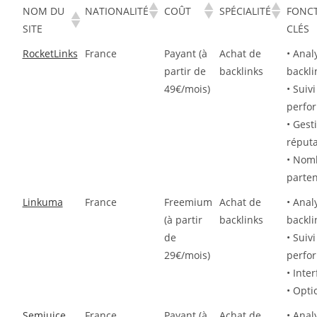
NOM DU
NATIONALITÉ
COÛT
SPÉCIALITÉ
FONCT
SITE
CLÉS
RocketLinks
France
Payant (à
Achat de
• Anal
partir de
backlinks
backli
49€/mois)
• Suivi
perfo
• Gest
réputa
• Nom
parten
Linkuma
France
Freemium
Achat de
• Anal
(à partir
backlinks
backli
de
• Suivi
29€/mois)
perfo
• Inte
• Opti
Semjuice
France
Payant (à
Achat de
• Anal