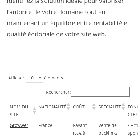
Identifiez la solution idéale pour valoriser
l’autorité de votre domaine tout en
maintenant un équilibre entre rentabilité et
qualité éditoriale de votre site web.
Afficher
éléments
Rechercher:
NOM DU
NATIONALITÉ
COÛT
SPÉCIALITÉ
FON
SITE
CLÉS
Growwer
France
Payant
Vente de
• Art
(69€ à
backlinks
spon